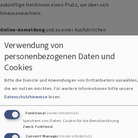
zukünftige HeldInnen einen Platz, um über sich
hinauszuwachsen..
Online-Anmeldung
und zu einer Ausführlichen
Beschreibung:
Hier klicken
Verwendung von
personenbezogenen Daten und
Anmeldezeitraum:
bis 31. Mai 2026
ACHTUNG: Anmeldungen sind nur über die Website möglich.
Cookies
Anmeldungen via Telefon oder Mail sind nicht möglich!
Bitte die Dienste und Anwendungen von Drittanbietern auswählen
Du hast noch Fragen?
- Dann melde dich per Mail an
die wir nutzen möchten.
Für weitere Informationen bitte unsere
alexander.irmer@elkb.de
oder per Telefon an 0163 378 13 64
Datenschutzhinweise
lesen.
Funktional
(immer erforderlich)
Speichern von Daten: Cookie für die Benutzersitzung
Zweck
:
Funktional
Consent Manager
(immer erforderlich)