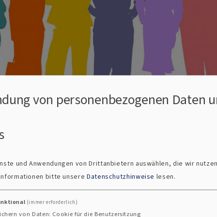
dung von personenbezogenen Daten u
s
der EJ
Unsere Kooperationspartner*innen
ienste und Anwendungen von Drittanbietern auswählen, die wir nutze
ationspartner*in
 Informationen bitte unsere
Datenschutzhinweise
lesen.
unktional
(immer erforderlich)
einde Weilheim kooperieren mit folgenden Institutione
ichern von Daten: Cookie für die Benutzersitzung