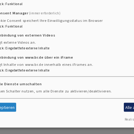
ck
:
Funktional
onsent Manager
(immer erforderlich)
kie Consent speichert Ihre Einwilligungsstatus im Browser
ck
:
Funktional
inbindung von externen Videos
gt externe Videos an.
dwerk Weilheim (jugendwerk-weilheim.de)
ck
:
Eingebettete externe Inhalte
nbindung von www.br.de über ein iFrame
gt Inhalte von www.br.de innerhalb eines iFrames an.
ck
:
Eingebettete externe Inhalte
)
lle Dienste umschalten
sen Schalter nutzen, um alle Dienste zu aktivieren/deaktivieren.
g.de)
eptieren
Alle
Realis