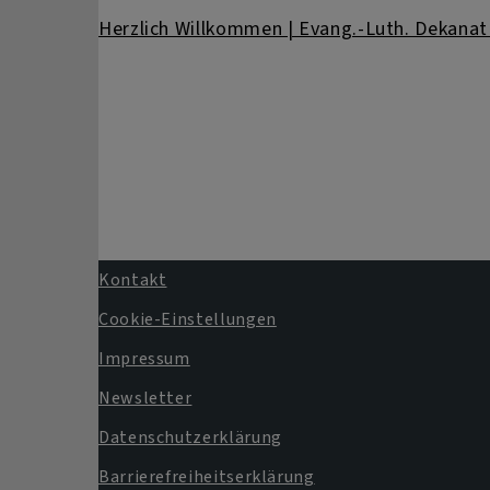
Herzlich Willkommen | Evang.-Luth. Dekanat
Kontakt
Fußbereichsmenü
Cookie-Einstellungen
Impressum
Newsletter
Datenschutzerklärung
Barrierefreiheitserklärung