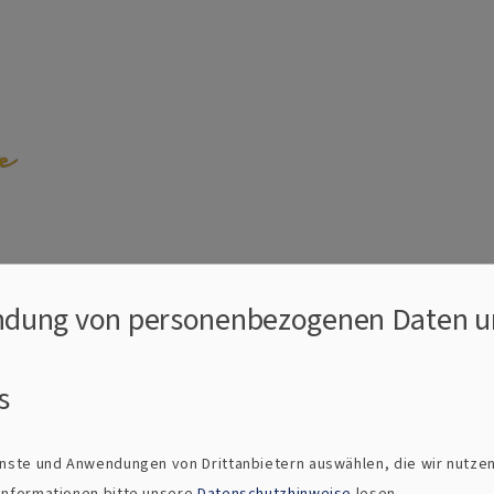
emeinde Weilheim
dung von personenbezogenen Daten u
ns neue Jahr
s
ertage und Überga
ienste und Anwendungen von Drittanbietern auswählen, die wir nutze
 Informationen bitte unsere
Datenschutzhinweise
lesen.