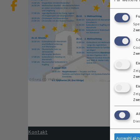
F
Spe
Zwe
C
Coo
Zwe
E
Zei
Zwe
Ei
Zei
Zwe
A
Die
Kontakt
Auswahl akz