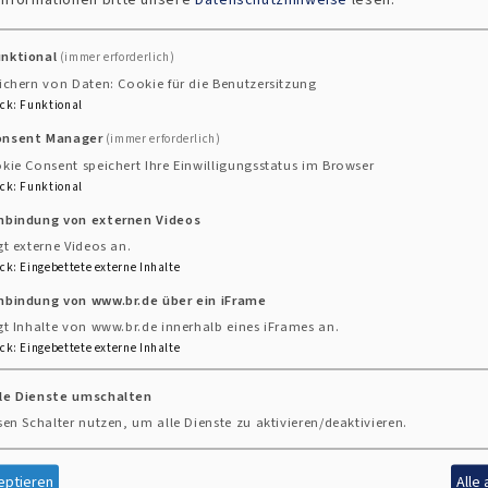
unktional
(immer erforderlich)
ichern von Daten: Cookie für die Benutzersitzung
ck
:
Funktional
onsent Manager
(immer erforderlich)
kie Consent speichert Ihre Einwilligungsstatus im Browser
ck
:
Funktional
inbindung von externen Videos
gt externe Videos an.
ck
:
Eingebettete externe Inhalte
nbindung von www.br.de über ein iFrame
gt Inhalte von www.br.de innerhalb eines iFrames an.
ck
:
Eingebettete externe Inhalte
lle Dienste umschalten
sen Schalter nutzen, um alle Dienste zu aktivieren/deaktivieren.
eptieren
Alle